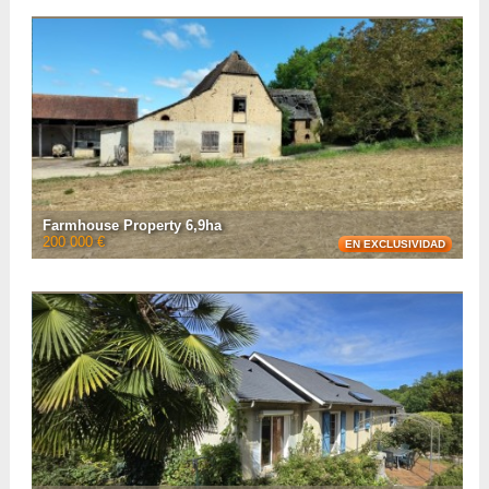
plot with a pretty view of the mountains. It is to be up to 2020 building
regulations and, once fi ...
• Número de habitaciones :
3
• Número de habitaciones :
2
• Espacio habitable :
68 m²
• Superficie del terreno :
920 m²
• Referencia :
AF26872
VER LA FICHA CON
12
FOTOS
Farmhouse Property 6,9ha
200 000 €
EN EXCLUSIVIDAD
Located 25 mins from Pau is this veritable farmhouse property surrounded by
almost seven hectares (17 acres) of agricultural land therefore offering
numerous possibilities: to ...
• Número de habitaciones :
3
• Número de habitaciones :
2
• Espacio habitable :
70 m²
• Superficie del terreno :
69 631 m²
• Referencia :
AF26819
VER LA FICHA CON
19
FOTOS