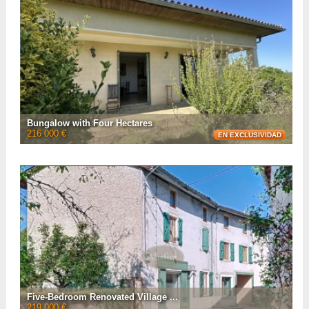
• Número de habitaciones :
9
• Número de habitaciones :
5
• Espacio habitable :
260 m²
• Superficie del terreno :
3 000 m²
• Referencia :
AF26767
VER LA FICHA CON
20
FOTOS
Bungalow with Four Hectares
216 000 €
EN EXCLUSIVIDAD
Located between Mirande and Trie-sur-Baïse is this 135m² bungalow which
has a 250m² independent building and almost four hectares of grounds.
• Número de habitaciones :
7
• Número de habitaciones :
3
• Espacio habitable :
110 m²
• Superficie del terreno :
39 795 m²
• Referencia :
AF26730
VER LA FICHA CON
16
FOTOS
Five-Bedroom Renovated Village ...
219 000 €