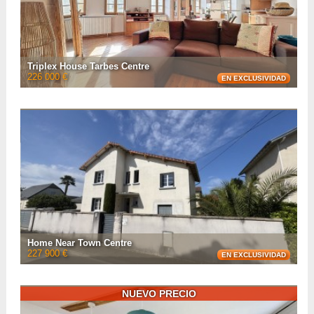
VER LA FICHA CON
11
FOTOS
Triplex House Tarbes Centre
226 000 €
EN EXCLUSIVIDAD
Located in the very centre of Tarbes is this unusual triplex 130m² home for
sale. It boasts a sun-bathed spacious living with open kitchen, a master
bedroom, two other bedroo ...
• Número de habitaciones :
5
• Número de habitaciones :
3
• Espacio habitable :
135 m²
• Superficie del terreno :
60 m²
• Referencia :
AF26675
VER LA FICHA CON
20
FOTOS
Home Near Town Centre
227 900 €
EN EXCLUSIVIDAD
Located in a sought-after neighbourhood of Tarbes is this 110m² home
offering three bedrooms, a spacious living room with open kitchen, a terrace
and a fenced plot of 440m².
NUEVO PRECIO
• Número de habitaciones :
4
• Número de habitaciones :
3