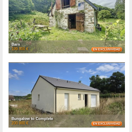
Barn
199 000 €
EN EXCLUSIVIDAD
Just 15 minutes from Bagnères-de-Bigorre, in the Lesponne Valley, this barn
with a spring offers a living room with fireplaces, a bathroom with shower and
toilet, and a sleep ...
• Número de habitaciones :
2
• Número de habitaciones :
2
• Espacio habitable :
80 m²
• Superficie del terreno :
3 800 m²
• Referencia :
AF26891
VER LA FICHA CON
15
FOTOS
Bungalow to Complete
200 000 €
EN EXCLUSIVIDAD
Located between Lourdes and Pau is this 68m² bungalow to finish on a 920m²