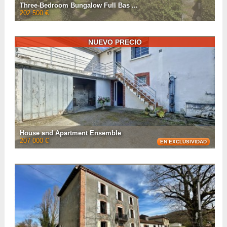
Three-Bedroom Bungalow Full Bas ...
202 500 €
Located 15 mins south of Tarbes is this pretty 114m² bungalow on a full
basement. With all modern comforts, it also has three bedrooms of which a
master bedroom and a lovely ...
NUEVO PRECIO
• Número de habitaciones :
5
• Número de habitaciones :
3
• Espacio habitable :
114 m²
• Superficie del terreno :
900 m²
• Referencia :
AF26924
VER LA FICHA CON
20
FOTOS
House and Apartment Ensemble
207 000 €
EN EXCLUSIVIDAD
Located halfway between Tarbes and Bagnères-de-Bigorre is this ensemble
with enormous potential due to its geographic location. There is a 123m²
home with kitchen, living ro ...
• Número de habitaciones :
8
• Número de habitaciones :
4
• Espacio habitable :
169 m²
• Superficie del terreno :
700 m²
• Referencia :
AF26664