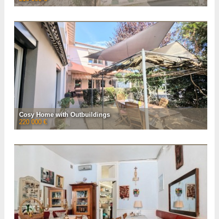
Located only 20 mins from Saint Girons in the heart of a charming village with
commerce is this beautifully renovated 170m² home for sale offering a
spacious living room with ...
• Número de habitaciones :
7
• Número de habitaciones :
5
• Espacio habitable :
170 m²
• Superficie del terreno :
90 m²
• Referencia :
AF26904
VER LA FICHA CON
20
FOTOS
Cosy Home with Outbuildings
220 000 €
Located in Tournay is this renovated architect designed home for sale
offering 130m² including four bedrooms (three with private washroom), a
study, living room opening to a ...
• Número de habitaciones :
6
• Número de habitaciones :
4
• Espacio habitable :
130 m²
• Superficie del terreno :
550 m²
• Referencia :
AF26916