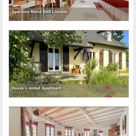
VER LA FICHA CON
26
FOTOS
Spacious Home B&B Lourdes
222 000 €
Located in the historic centre of Lourdes close to the market, chateau fort
and Sanctuary is this small guest house sale. Offering 10 bedrooms across
three floors as well as a ...
• Número de habitaciones :
12
• Número de habitaciones :
10
• Espacio habitable :
200 m²
• Referencia :
AF26486
VER LA FICHA CON
12
FOTOS
House + rented Apartment
223 000 €
Located east of Tarbes, this property consists of a traditional house and a
small house that is let out. The main house has a living space of 110 m² and
is composed of 2 bedr ...
• Número de habitaciones :
6
• Número de habitaciones :
3
• Espacio habitable :
147 m²
• Superficie del terreno :
1 000 m²
• Referencia :
AF26431