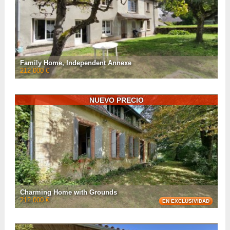
VER LA FICHA CON
5
FOTOS
Family Home, Independent Annexe
212 000 €
Located in a charming village of the Neste valley, 10 mins from Arreau, is this
renovated 145m² home for sale comprising a living room, dining room,
kitchen, four bedrooms, a ...
NUEVO PRECIO
• Número de habitaciones :
9
• Número de habitaciones :
6
• Espacio habitable :
170 m²
• Referencia :
AF26931
VER LA FICHA CON
13
FOTOS
Charming Home with Grounds
212 000 €
EN EXCLUSIVIDAD
Located in the heart of an adorable village between Castelnau-Magnoac and
Boulogne-sur-Gesse, this spacious, 260m², home is set in a dominant
position with over 3000m² of land.