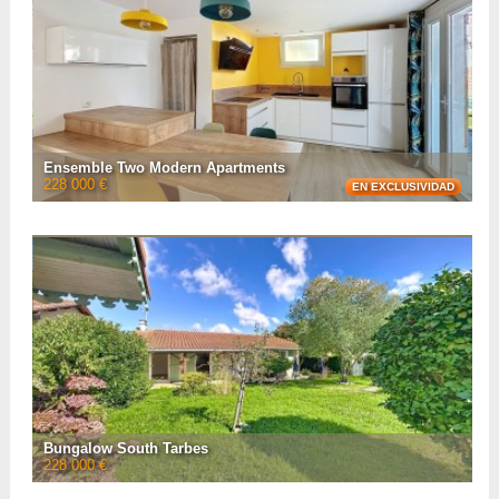
• Espacio habitable :
110 m²
• Superficie del terreno :
440 m²
• Referencia :
AF26716
VER LA FICHA CON
20
FOTOS
Ensemble Two Modern Apartments
228 000 €
EN EXCLUSIVIDAD
Located in Tarbes is this splendid house for sale divided into two apartments
entirely renovated to modern tastes. Measuring 129m² there are spacious
living areas with open f ...
• Número de habitaciones :
6
• Número de habitaciones :
4
• Espacio habitable :
129 m²
• Superficie del terreno :
550 m²
• Referencia :
AF26646
VER LA FICHA CON
9
FOTOS
Bungalow South Tarbes
228 000 €
Located in a quiet neighbourhood south of Tarbes is this recently renovated