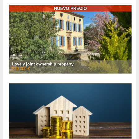
90m² bungalow which will appeal due to its cosy atmosphere, spacious
volumes with natural light an ...
NUEVO PRECIO
• Número de habitaciones :
5
• Número de habitaciones :
3
• Espacio habitable :
90 m²
• Superficie del terreno :
500 m²
• Referencia :
AF26959
VER LA FICHA CON
12
FOTOS
Lovely joint ownership property
229 000 €
Located near Boulogne-sur-Gesse, the left wing of this lovely and atypical
joint ownership Gascon property (nice living areas, 3 bedrooms) is on 1.2
hecatres of land that is c ...
• Número de habitaciones :
8
• Número de habitaciones :
3
• Espacio habitable :
200 m²
• Superficie del terreno :
12 000 m²
• Referencia :
AF26710
VER LA FICHA CON
33
FOTOS