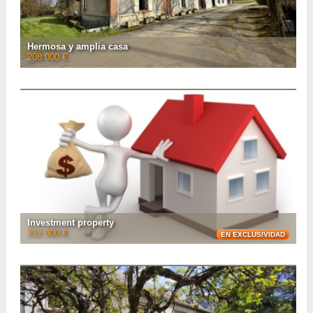
VER LA FICHA CON
18
FOTOS
Hermosa y amplia casa
208 000 €
A 15 minutos de Boulogne-sur-Gesse, esta gran casa de 1920 de 315 m²,
ubicada en el campo en un entorno tranquilo, ofrece 8 dormitorios, 265 m² de
dependencias y un hangar a ...
• Número de habitaciones :
12
• Número de habitaciones :
8
• Espacio habitable :
300 m²
• Superficie del terreno :
3 200 m²
• Referencia :
AF26663
VER LA FICHA CON
23
FOTOS
Investment property
212 000 €
EN EXCLUSIVIDAD
Located in the centre of Tarbes, this rental property offers 5 flats, a garage
and an inner courtyard with storage space.
• Número de habitaciones :
7
• Número de habitaciones :
5
• Espacio habitable :
143 m²
• Superficie del terreno :
101 m²
• Referencia :
AF26714